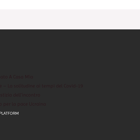
iato A Casa Mia
e – La solitudine ai tempi del Covid-19
stizia dell’incontro
o per la pace Ucraina
 PLATFORM