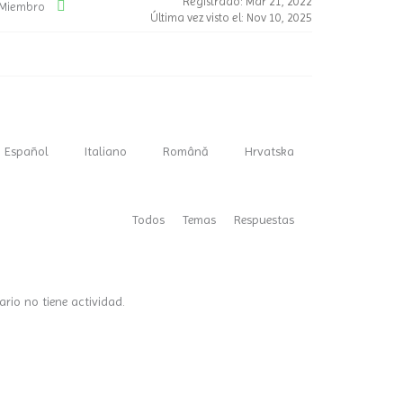
Registrado: Mar 21, 2022
Miembro
Última vez visto el: Nov 10, 2025
Italiano
Română
Hrvatska
Español
Todos
Temas
Respuestas
ario no tiene actividad.