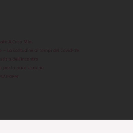
iato A Casa Mia
e – La solitudine ai tempi del Covid-19
stizia dell’incontro
o per la pace Ucraina
 PLATFORM