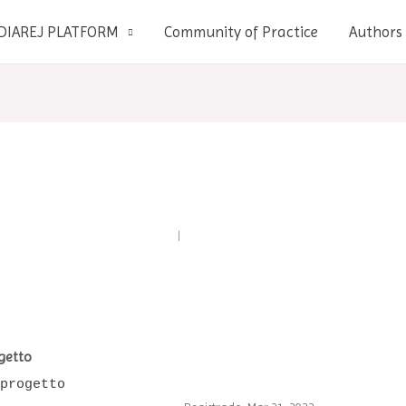
DIAREJ PLATFORM
Community of Practice
Authors
Inicio del Foro
|
Últimos Mensajes
getto
nprogetto