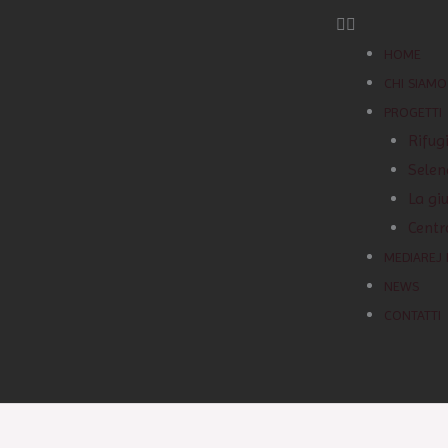
HOME
CHI SIAMO
PROGETTI
Rifug
Selen
La giu
Centr
MEDIAREJ
NEWS
CONTATTI