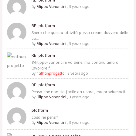
By
Filippo Vanoncini
,
3 years ago
RE: platform
Spero che questa attività possa creare davvero delle
co...
By
Filippo Vanoncini
,
3 years ago
RE: platform
@filippo-vanoncini va bene. ma continuiamo a
lavorare f...
By
nathanprogetto
,
3 years ago
RE: platform
Penso che non sia facile da usare , ma proviamoci!
By
Filippo Vanoncini
,
3 years ago
platform
cosa ne pensi?
By
Filippo Vanoncini
,
3 years ago
RE: how is every one doing