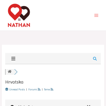
Skip
MAI
to
MEN
content
Hrvatska
Unread Posts
|
Forumi
|
Teme