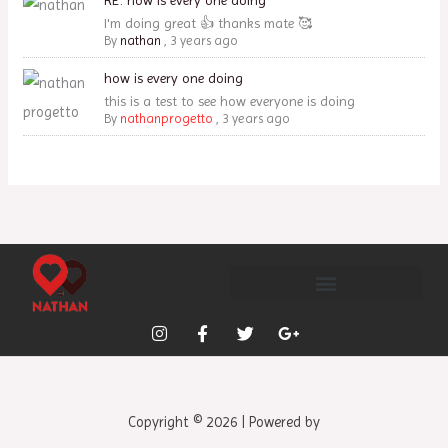
I'm doing great 👍 thanks mate 🥰
By
nathan
,
3 years ago
how is every one doing
this is a test to see how everyone is doing
By
nathanprogetto
,
3 years ago
I
F
T
G
n
a
w
o
s
c
i
o
t
e
t
g
a
b
t
l
g
o
e
e
Copyright © 2026 | Powered by
r
o
r
-
a
k
p