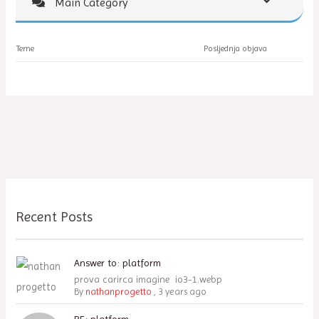
Main Category
Teme
Posljednja objava
Recent Posts
Answer to: platform
prova carirca imagine io3-1.webp
By
nathanprogetto
,
3 years ago
RE: platform